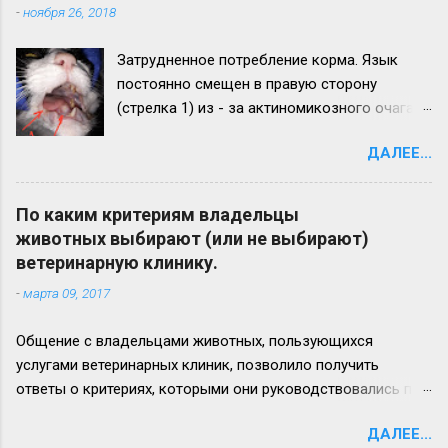
-
ноября 26, 2018
Затрудненное потребление корма. Язык
постоянно смещен в правую сторону
(стрелка 1) из - за актиномикозного очага,
образовавшегося на нижней челюсти
ДАЛЕЕ...
(стрелка 2). Максимальный рост
актиномикозного очага более наблюдается
на левой ветви нижней челюсти (стрелка 3)
По каким критериям владельцы
Вид нижней челюсти с левой стороны.
животных выбирают (или не выбирают)
Челюсть увеличена в размере в 2,5 - 3 раза.
ветеринарную клинику.
Прогноз неблагоприятный. Удачи всем!
-
марта 09, 2017
Общение с владельцами животных, пользующихся
услугами ветеринарных клиник, позволило получить
ответы о критериях, которыми они руководствовались при
выборе лечебного заведения для своего питомца. Ответы
ДАЛЕЕ...
приводим ниже: 1. удобное расположение (доступность), 2.