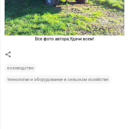
Все фото автора.Удачи всем!
козоводство
технологии и оборудование в сельском хозяйстве
К
о
м
м
е