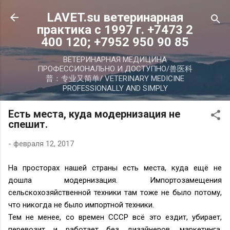
К основному контенту
LAVET.su ветеринарная
практика с 1997 г. +7473 2
400 120; +7952 950 90 85
ВЕТЕРИНАРНАЯ МЕДИЦИНА
ПРОФЕССИОНАЛЬНО И ДОСТУПНО/兽医科
普：专业又简单/ VETERINARY MEDICINE
PROFESSIONALLY AND SIMPLY
Есть места, куда модернизация не
спешит.
-
февраля 12, 2017
На просторах нашей страны есть места, куда ещё не
дошла модернизация. Импортозамещения
сельскохозяйственной техники там тоже не было потому,
что никогда не было импортной техники.
Тем не менее, со времен СССР всё это ездит, убирает,
перевозит и работает без дизайнеров, маркетинга,