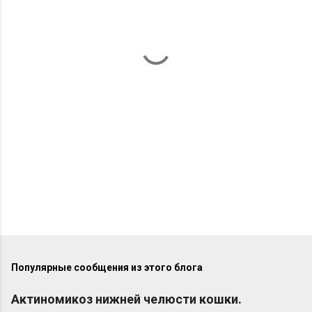
н
т
а
р
и
и
Популярные сообщения из этого блога
Актиномикоз нижней челюсти кошки.