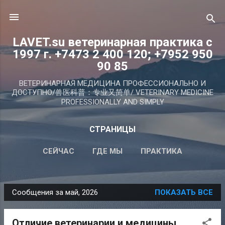
К основному контенту
LAVET.su ветеринарная практика с
1997 г. +7473 2 400 120; +7952 950
90 85
ВЕТЕРИНАРНАЯ МЕДИЦИНА ПРОФЕССИОНАЛЬНО И
ДОСТУПНО/兽医科普：专业又简单/ VETERINARY MEDICINE
PROFESSIONALLY AND SIMPLY
СТРАНИЦЫ
СЕЙЧАС
ГДЕ МЫ
ПРАКТИКА
СТАТЬИ PRO VET
ID (ЧИП)
ПОДРОБНЕЕ…
Сообщения за май, 2026
ПОКАЗАТЬ ВСЕ
ГЛАВВРАЧ
С
о
Отличие ветеринарии и медицины.