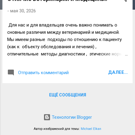
о
б
-
мая 30, 2026
щ
е
Для нас и для владельцев очень важно понимать о
н
сновные различия между ветеринарией и медициной.
и
Мы имеем разные подходы по отношению к пациенту
я
(как к объекту обследования и лечения) ,
отличительные методы диагностики , этические нормы
и экономические модели . Ключевые отличия
следующие. 1. Пациент и коммуникация. Медицина:
ДАЛЕЕ...
Отправить комментарий
пациент — человек, который может описать свои
симптомы (боль, головокружение), дать
информированное согласие и соблюдать режим
ЕЩЁ СООБЩЕНИЯ
лечения. Связь строится по схеме «врач — пациент».
Ветеринария: пациент — животное (разные
биологические виды). которое напрямую не "говорит" с
Технологии Blogger
врачом. Диагноз ставится на основе осмотра,
субъективной информации от хозяина (анамнез) и
Автор изображений для темы:
Michael Elkan
косвенных признаков. Связь строится по схеме «врач —