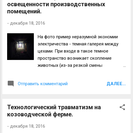
освещенности производственных
помещений.
-
декабря 18, 2016
На фото пример неразумной экономии
электричества - темная галерея между
цехами. При входе в такое темное
пространство возникает скопление
животных (из-за резкой смены
освещенности животные не могут быстро
адаптироваться после яркого дневного
ДАЛЕЕ...
Отправить комментарий
света на темноту галереи), животные
продолжают заходить и напирать на
впереди стоящих. Так работники сами
Технологический травматизм на
провоцируют возникновение стрессовых
козоводческой ферме.
ситуаций и нанесение ущерба здоровью
животных. Вроде бы все просто, но и это
-
декабря 18, 2016
надо регулировать. Удачи всем!