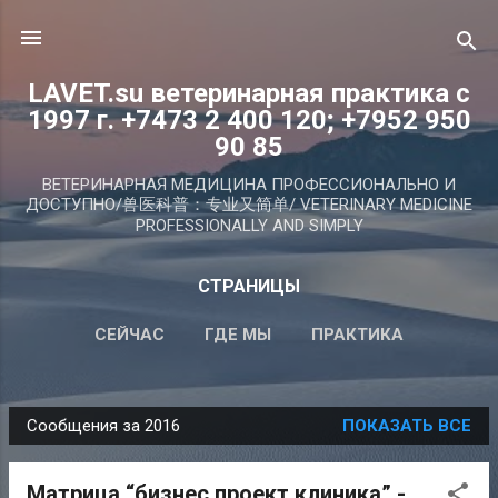
К основному контенту
LAVET.su ветеринарная практика с
1997 г. +7473 2 400 120; +7952 950
90 85
ВЕТЕРИНАРНАЯ МЕДИЦИНА ПРОФЕССИОНАЛЬНО И
ДОСТУПНО/兽医科普：专业又简单/ VETERINARY MEDICINE
PROFESSIONALLY AND SIMPLY
СТРАНИЦЫ
СЕЙЧАС
ГДЕ МЫ
ПРАКТИКА
СТАТЬИ PRO VET
ID (ЧИП)
ПОДРОБНЕЕ…
Сообщения за 2016
ПОКАЗАТЬ ВСЕ
ГЛАВВРАЧ
С
о
Матрица “бизнес проект клиника” -