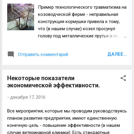
Пример технологического травматизма на
козоводческой ферме - неправильная
конструкция кормушки привела к тому,
что (в нашем случае) козел просунул
голову под металлические прутья и не
смог вынуть голову обратно.
Практические действия такие -
ДАЛЕЕ...
Отправить комментарий
вызволить козла из плена бездумных
действий конструктора кормушек и
сварщика, которые всё это сваяли. Есть
Некоторые показатели
сложность - все козы и козлы попадают
экономической эффективности.
в неприятные ситуации, как правило,
поздно вечером, когда жизнь на ферме
-
декабря 17, 2016
затихает и нет рабочих. Поэтому,
руководитель производственной
Все мероприятия, которые мы проводим руководствуясь
ветеринарной службы должен обладать
планом развития предприятия, имеют единственную
недюжинной силой, чтобы разгибать
конечную цель - повышение эффективности (в нашем
металлические прутья кормушек и
случае ветеринарной клиники). Есть стандартные