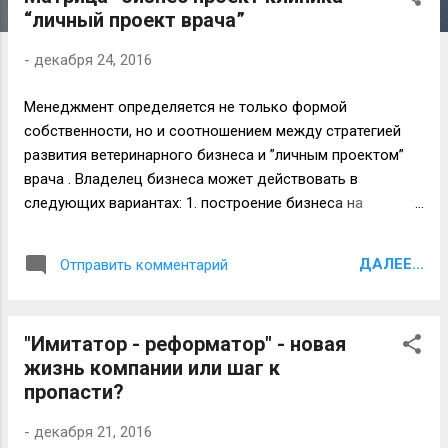
о
“личный проект врача”
б
щ
-
декабря 24, 2016
е
н
Менеджмент определяется не только формой
и
собственности, но и соотношением между стратегией
я
развития ветеринарного бизнеса и ”личным проектом”
врача . Владелец бизнеса может действовать в
следующих вариантах: 1. построение бизнеса на
длительную перспективу - бизнес - проект "развитие" 2.
быстрый вход в рынок и получение максимально
ДАЛЕЕ...
Отправить комментарий
возможной прибыли за короткое время с неясной
перспективой 3. создание сети с целью продажи
Чрезвычайно важен и “личный проект” ветеринарного
"Имитатор - реформатор" - новая
врача: 1. врач работает с целью профессионального
жизнь компании или шаг к
роста и карьерный рост планируется с составе
пропасти?
ветклиники 2.сознательная временная работа
3.приобретение опыта и открытие своего бизнеса Таким
-
декабря 21, 2016
образом образуется матрица вариантов “бизнес проект