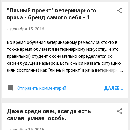
вынужденно оказываются в стесненном
"Личный проект" ветеринарного
состоянии и резко реагируют на
врача - бренд самого себя - 1.
взаимные столкновения. При этом,
сложнее всего приходится ослабленным
-
декабря 15, 2016
животным или стоящим на нижней
ступени иерархии в стаде. Столкновения
Во время обучения ветеринарному ремеслу (а кто-то в
ведут к увеличению случаев
то-же время обучается ветеринарному искусству, и это
промышленного травматизма. Решение
правильно!) студент окончательно определяется со
проблемы есть и лежит в простом
своей будущей карьерой. Есть смысл назвать ситуацию
мероприятии - выводить на дойку не весь
(или состояние) как "личный проект" врача ветеринарной
цех (блок), а по частям. В этом случае
медицины - где и кем работать, когда и каких ступеней
будет больше свободного пространства
развития достигать etc. Что важно! Стать не только
в накопителе и меньше
ДАЛЕЕ...
Отправить комментарий
сотрудником компании, но и войти в состав команды
"боестолкновений" между козами. Удачи
профессионалов как очень нужный (в идеале -
всем!
незаменимый) индивид - игрок этой команды. Если мы
Даже среди овец всегда есть
обратимся к истории клиник, то везде увидим таких
самая "умная" особь.
людей, которые создали и реализовали себя как
"личный проект" - бренд самого себя. Для чего это
-
декабря 15, 2016