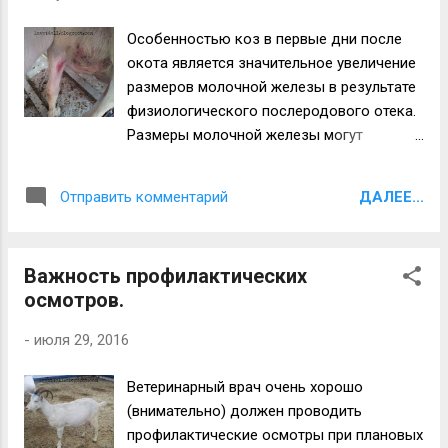
подкожной клетчатки и процесс
разрастания непосредственно кожи
Особенностью коз в первые дни после
молочной железы. Причины такого
окота является значительное увеличение
состояния - наш пресловутый
размеров молочной железы в результате
технологический травматизм (нарушение
физиологического послеродового отека.
технологии доения) и генетическая
Размеры молочной железы могут
предрасположенность животного.
достигать таких размеров, что с трудом
Действия специалистов - контроль за
вписываются в пространство между
ростом кожи в месте патологии, оценка
ДАЛЕЕ...
Отправить комментарий
задних конечностей. При этом возникают
на мастит, исключение из разведения и в
потертости на внутренних сторонах
конечном итоге - выбраковка. Печальная
задних ног (фото 1, 2, 3). Фото 1.
практика в животноводстве?! Удачи всем!
Важность профилактических
Потертости на внутренней стороне левой
осмотров.
задней ноги из-за послеродового
увеличения молочной железы. Фото 2.
-
июля 29, 2016
Местный дерматит в результате
увеличения молочной железы - на железе
Ветеринарный врач очень хорошо
и внутренней части конечности. Фото 3.
(внимательно) должен проводить
Местный дерматит в результате
профилактические осмотры при плановых
увеличения молочной железы - на железе