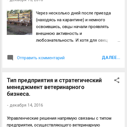
делать? Как вариант управления рисками - даже в
случае проблем в ветеринарном бизнесе в текущем
Через несколько дней после приезда
проекте, врач реализовавший "личный проект" сможет
(находясь на карантине) и немного
быть востребованным в другом проекте (клинике,
освоившись, овцы начали проявлять
предприятии). Что важно ещё! В условиях конкуренции и
внешнюю активность и
общей стихии ветеринарного рынка нет бывшей
любознательность. И хотя для овец
вожделенной стаби...
"интеллект" не самое яркое свойство
мозговой деятельности, но даже у них
ДАЛЕЕ...
Отправить комментарий
найдется 1 % "умных". В нашем случае
одна из овец при каждом кормлении
выбиралась на кормушку и передвигаясь
Тип предприятия и стратегический
в пределах поверхности кормушки
менеджмент ветеринарного
выбирала всё самое лучшее и
бизнеса.
возвращалась в стойло. Ни куда не
убегала, а свою возможную свободу
-
декабря 14, 2016
проявляла только во время еды. Получив
все вкусное спокойно возвращалась на
Управленческие решения напрямую связаны с типом
своё место. Но повторюсь, что такая
предприятия, осуществляющего ветеринарную