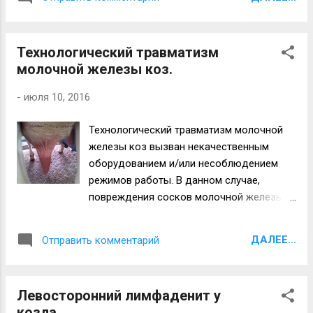
(добавочный третий) сосок сообщается
коз, а, именно, загрязненная подстилка
со "своей" цистерной (полостью)
фекалиями и значительное превышение
молочной железы. В случае ложной
её влажности. Данные нарушения
Технологический травматизм
многососковости дополнительный сосок
устраняются путем замены подстилки и
молочной железы коз.
не сообщается с полостью молочной
ревизией технического состояния систем
железы и молока в нем получить нельзя.
водоснабжения и ...
-
июля 10, 2016
Пример истинной трехсосковости
молочной железы на фото 1. Фото 1.
Технологический травматизм молочной
Многососковость (трехсосковость)
железы коз вызван некачественным
молочной железы у козы. В нашем случае
оборудованием и/или несоблюдением
трехсосковость козы истинная и молоко
режимов работы. В данном случае,
выдаивали из всех трех сосков (и,
повреждения сосков молочной железы
соответственно, долей) молочной
вызваны следующими факторами: -
железы. Объем выдаиваемого молока из
увеличением времени доения (доильные
третьей (в нашем случае левой крайней)
ДАЛЕЕ...
Отправить комментарий
стаканы находятся дольше необходимого
доли составлял около 15-20% от общего
времени), - повышенными показателями
надоя козы. Фото 2. Коза с патологией
вакуума, - неправильным снятием
трехсосковости во время дойки. Для
Левосторонний лимфаденит у
(оттягиванием) доильных стаканов с
промышленного производства данная
козла.