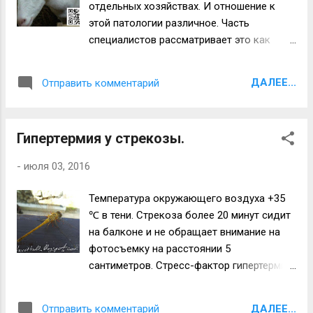
отдельных хозяйствах. И отношение к
как в случае лимфаденитов коз
этой патологии различное. Часть
http://lavet4all.blogspot.com/2016/07/blog-
специалистов рассматривает это как
post_5.html . Удачи всем!
проблему, не вызывающую особой
озабоченности. Однако, ряд
ДАЛЕЕ...
Отправить комментарий
ветеринарных врачей смотрит на
лимфадениты как на патологии,
заслуживающие особо пристального
Гипертермия у стрекозы.
внимания. Мы солидарны со вторым
мнением, так как лимфадениты
-
июля 03, 2016
свидетельствуют о наличии серьезных
сбоев в иммунной системе. Поражения
Температура окружающего воздуха +35
затрагивают, как правило заглоточные
℃ в тени. Стрекоза более 20 минут сидит
лимфоузлы, но не только. В описываемых
на балконе и не обращает внимание на
случаях лимфадениты односторонние как
фотосъемку на расстоянии 5
на фото 1, 2. Фото 1. Клиническая картина
сантиметров. Стресс-фактор гипертермии
левостороннего лимфаденита. Вид сбоку.
привел к гипоэргической реакции нервной
Фото 2. Клиническая картина
системы на внешние раздражители и
левостороннего лимфаденита. Вид
ДАЛЕЕ...
Отправить комментарий