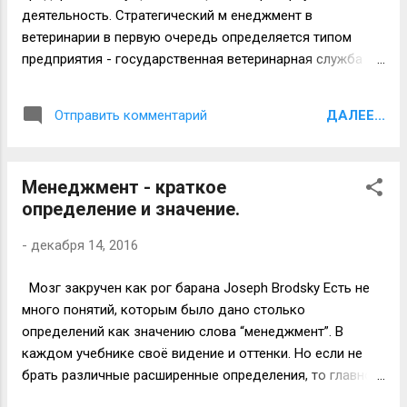
овца была одна! Обычно, овечки не
деятельность. Стратегический м енеджмент в
отличаются очень большой
ветеринарии в первую очередь определяется типом
сообразительностью, но о-о-о-очень
предприятия - государственная ветеринарная служба
добрые и красивые. На видео прогулка
или частная ветеринарная (предпринимательская) сфера.
"сообразительной" овечки. Вопросы
Принципиальные отличия между государственной
поведения и зоопсихологии приобретают
ДАЛЕЕ...
Отправить комментарий
ветеринарной службой и частной ветеринарной
большое значение в связи с
деятельностью характеризуются следующими
возрастающим значением молочного
критериями. Ф инансирование деятельности
овцеводства. Необходимо выделять овец
Менеджмент - краткое
госветслужбы происходит за счет бюджетных средств,
со спокойным характером и навыками
определение и значение.
а частная ветеринарная практика осуществляется за
привычки занимать "своё"...
счет собственных (заемных, кредитных) средств
-
декабря 14, 2016
владельца. З адачи ветеринарной деятельности тоже
различны. Так, госветслужба обеспечивает
Мозг закручен как рог барана Joseph Brodsky Есть не
противоэпизоотические мероприятия и контролирует
много понятий, которым было дано столько
выпуск безопасной продукции сельхозпроизводителей.
определений как значению слова “менеджмент”. В
Частная ветеринарная деятельность на коммерческих
каждом учебнике своё видение и оттенки. Но если не
предприятиях осуществляется в ветеринарных клиниках
брать различные расширенные определения, то главное
либо в составе производственной ветеринарной
в менеджменте по факту и сущностно определяет