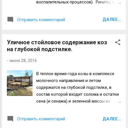
воспалительных процессов). Риниты, как
пищеварительная система имеет в своем
и все другие заболевания, могут быть
составе единую пищеварительную
острыми, подострыми и хроническими. На
"трубку", выстланную общей слизистой
ДАЛЕЕ...
Отправить комментарий
фото 1. показана картина хронического
оболочкой. Удачи всем!
ринита. Выделения очень скудные,
продукты выделения воспалительного
Уличное стойловое содержание коз
процесса достаточно густые, которые
на глубокой подстилке.
забивают носовые ходы. Густые массы
адсорбируя к себе мелкие части
-
июня 28, 2016
кормовых масс чрезвычайно сильно
затрудняют прохождения воздуха в носу
В теплое время года козы в комплексе
животного. Возникает механическая
молочного направления и летом
непроходимость носовых ходов -
содержатся на глубокой подстилке, в
односторонняя или полная (общая). На
состав которой входит солома и остатки
снимке правосторонняя непроходимость.
сена (и сенажа) и зеленной массы из
Фото 1. Хронический ринит. В случае
кормушек. Козы достаточно много
острого ринита, показанного на фото 2,
кормов затаптывают в подстилку и
выделения обильные гнойно-
ДАЛЕЕ...
Отправить комментарий
уровень её ( и соответственно объем)
катаральные. На воспалительное