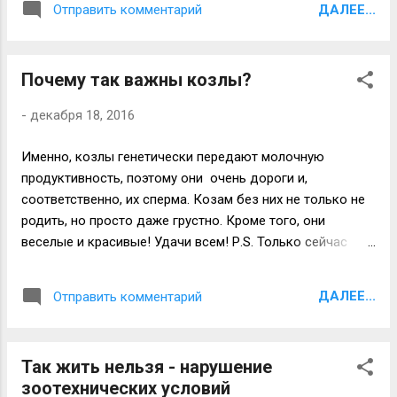
ДАЛЕЕ...
Отправить комментарий
необходимость глубокой специализации ветеринарных
врачей, - нехватка квалифицированных ветеринарных
кадров, - “хроническая миграция” ветеринарных врачей
Почему так важны козлы?
между клиниками, регионами, - трансформация
отношений владелец животного - животное (от
-
декабря 18, 2016
прагматичного отношения к животному к положению
питомца - члена семьи), - недостаточность
Именно, козлы генетически передают молочную
государственного и общественного регулирования в
продуктивность, поэтому они очень дороги и,
сфере ветеринарных услуг, - высокие риски
соответственно, их сперма. Козам без них не только не
ветеринарного бизнеса, - " перетекающее" лидерство
родить, но просто даже грустно. Кроме того, они
ветеринарных клиник, - сильное давление на рынок
веселые и красивые! Удачи всем! Р.S. Только сейчас
ветеринарных услуг внешних условий (покупательная
обратил внимание, что все мои фото про коз, не
способность населения, стоимость препаратов, оборудо
предусмотрел...
вания, размеры на...
ДАЛЕЕ...
Отправить комментарий
Так жить нельзя - нарушение
зоотехнических условий