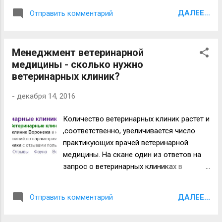
службы. При этом в условиях ветеринарной ...
прямой перевод с английского "management" -
ДАЛЕЕ...
Отправить комментарий
управление, руководство, администрирование, дирекция,
умение распоряжаться, владеть, управлять. В
традиционном прочтении предполагается управление
Менеджмент ветеринарной
организацией (структурой) в целях повышения
медицины - сколько нужно
эффективности её деятельности. Первыми в теории
ветеринарных клиник?
менеджмента были зарубежные ученые, поэтому уже
созданный ими понятийный аппарат используется и в
-
декабря 14, 2016
нашей стране. Ни чего страшного в этом нет.
Воспользуемся готовыми схемами, перенесем на свою
Количество ветеринарных клиник растет и
практику в ветеринарную медицину. Можно ли
,соответственно, увеличивается число
использовать теори...
практикующих врачей ветеринарной
медицины. На скане один из ответов на
запрос о ветеринарных клиниках в
Воронеже, сделанный в декабре этого
года. В городе Воронеже с населением 1
ДАЛЕЕ...
Отправить комментарий
миллион человек насчитывается 135
адресов ветеринарных клиник! Даже если