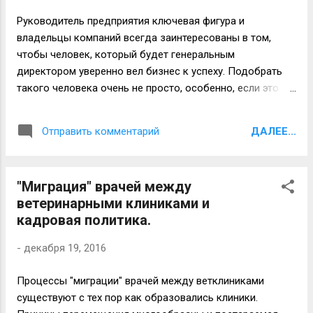
клиника” - “личный проект врача”: (по вертикали -
Руководитель предприятия ключевая фигура и
“бизнес проект клиника” ) (по горизонтали - “личный
владельцы компаний всегда заинтересованы в том,
проект врача” ) ...
чтобы человек, который будет генеральным
директором уверенно вел бизнес к успеху. Подобрать
такого человека очень не просто, особенно, если это
сельскохозяйственное предприятие и еще сложнее,
если это предприятие удаленно от крупных городов, а
ДАЛЕЕ...
Отправить комментарий
значит и от кадрового резерва. Некоторое время назад,
находясь за многие сотни километров от городов-
миллионников, мне довелось встретиться и со стороны
"Миграция" врачей между
наблюдать действия одного "руководителя -
ветеринарными клиниками и
сельхозника". Слова руководитель и сельхозник
кадровая политика.
сознательно беру в ковычки. Совершенно по скрытым
от большинства причинам руководителем на небольшом
-
декабря 19, 2016
сельхозпредприятии был назначен предпенсионного
возраста "реформатор", как он сам себя называл.
Процессы "миграции" врачей между ветклиниками
Реформы его были очень простые и для него
существуют с тех пор как образовались клиники.
правильные. Он начал избавляться от людей, которые