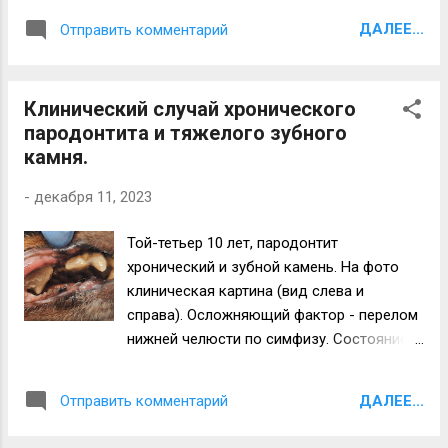
черты деформации, что видно на
ДАЛЕЕ...
Отправить комментарий
фотографиях, выложенных ниже. Лечение
дает временное облегчение.
Болезненность в очаге и нарушение
Клинический случай хронического
процессов потребления корма снижались
пародонтита и тяжелого зубного
во время терапии. Через
камня.
непродолжительный период времени
ситуация повторялась. Прогноз крайне
-
декабря 11, 2023
осторожный, ближе к неблагоприятному.
Жизнь продолжается. Всем здоровья и
Той-тетьер 10 лет, пародонтит
успехов!
хронический и зубной камень. На фото
клиническая картина (вид слева и
справа). Осложняющий фактор - перелом
нижней челюсти по симфизу. Состояние
ротовой полости привело к тому, что
придется удалить все зубы кроме
ДАЛЕЕ...
Отправить комментарий
клыков. Здоровья и успехов всем!