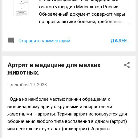
сердцебиение, аритмии, а при значительном приеме
очагов утвердил Минсельхоз России.
внутрь могут привести к судорогам и смерти. Прием
Обновлённый документ содержит меры
небольших количеств может вызвать расстройство
по профилактике болезни, требования к
пищеварения таким как рвота и диарея. Хорошее
диагностике, предписывает, что делать
эмпирическое правило гласит, что чем темнее шоколад,
при подозрении на инфекцию, и какие
ДАЛЕЕ...
Отправить комментарий
тем он ...
ограничения и действия следуют при
введении карантина. В частности, новые
правила устанавливают проведение
Артрит в медицине для мелких
плановых серологических исследований
животных.
на лептоспироз восприимчивых
животных. В племенных хозяйствах
-
декабря 19, 2023
животных-производителей следует
проверять на лептоспироз два раза в год,
Одна из наиболее частых причин обращения к
а коров, нетелей, овце- и козоматок,
ветеринарному врачу с крупными и возрастными
свиноматок и кобыл – один раз в год.
животными - артриты. Термин артрит используется для
Согласно новым ветправилам,
обозначения любого типа воспаления в одном (артрит)
поступивших в хозяйство животных
или нескольких суставах (полиартрит). А ртриты
следует держать на карантине 30 дней.
многообразны - бактериальный (септический);