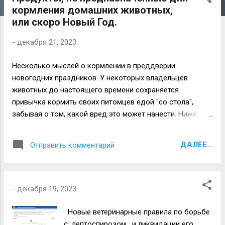
о
кормления домашних животных,
б
или скоро Новый Год.
щ
е
-
декабря 21, 2023
н
и
Несколько мыслей о кормлении в преддверии
я
новогодних праздников. У некоторых владельцев
животных до настоящего времени сохраняется
привычка кормить своих питомцев едой "со стола",
забывая о том, какой вред это может нанести. Ниже
приводим продукты, которые могут нанести
существенный вред здоровью и должны быть
ДАЛЕЕ...
Отправить комментарий
исключены из свободного доступа для животных.
Шоколад: шестьдесят граммов молочного шоколада на
один килограмм массы тела считается потенциально
опасной дозой. Теобромин, кофеин и другие
-
декабря 19, 2023
метилксантины, содержащиеся в этих продуктах,
являются основными токсинами. Соединения
Новые ветеринарные правила по борьбе
метилксантина могут вызывать учащенное
с лептоспирозом и ликвидации его