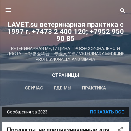
К основному контенту
LAVET.su ветеринарная практика с
1997 г. +7473 2 400 120; +7952 950
90 85
ВЕТЕРИНАРНАЯ МЕДИЦИНА ПРОФЕССИОНАЛЬНО И
ДОСТУПНО/兽医科普：专业又简单/ VETERINARY MEDICINE
PROFESSIONALLY AND SIMPLY
СТРАНИЦЫ
СЕЙЧАС
ГДЕ МЫ
ПРАКТИКА
СТАТЬИ PRO VET
ID (ЧИП)
ПОДРОБНЕЕ…
Сообщения за 2023
ПОКАЗАТЬ ВСЕ
ГЛАВВРАЧ
С
о
Продукты, не предназначенные для