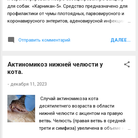
проводимости. Работаем. Здоровья и
для собак «Карникан-5». Средство предназначено для
успехов всем!
профилактики от чумы плотоядных, парвовирусного и
коронавирусного энтеритов, аденовирусной инфекции и
бешенства. В этом же году в нашей стране
зарегистрировали ещё две вакцины для домашних
ДАЛЕЕ...
Отправить комментарий
питомцев — для собак «Карникан-4» (против чумы
плотоядных, парвовирусного и коронавирусного
энтеритов, аденовирусной инфекции) и для кошек
Актиномикоз нижней челюсти у
«Карнифел-PCH» (против панлейкопении, калицивироза
кота.
и вирусного ринотрахеита). Очень надеемся, что
препараты покажут высокую эффективность. У нас есть,
-
декабря 11, 2023
что применить! Источник: ФГБУ «ВНИИЗЖ». Здоровья
и успехов всем!
Случай актиномикоза кота
десятилетнего возраста в области
нижней челюсти с акцентом на правую
ветвь. Челюсть (правая ветвь в средней
трети и симфиза) увеличена в объеме на
треть и приобрела ярко выраженные