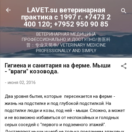
К основному контенту
LAVET.su ветеринарная
практика с 1997 г. +7473 2
400 120; +7952 950 90 85
ВЕТЕРИНАРНАЯ МЕДИЦИНА
ПРОФЕССИОНАЛЬНО И ДОСТУПНО/兽医科
普：专业又简单/ VETERINARY MEDICINE
PROFESSIONALLY AND SIMPLY
Гигиена и санитария на ферме. Мыши
- "враги" козовода.
-
июня 02, 2016
Два уровня бытия, которые пересекается на ферме -
жизнь на подстилке и под глубокой подстилкой. На
подстилке люди и козы, под ней - мыши. Сложно, а может
и не возможно избавиться от неспокойных и голодных
серых соседей с "первого и подземного этажей".
Доставляют мыши ущерб не только поеданием злаковых