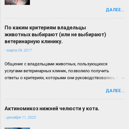
образовавшегося на нижней челюсти
ДАЛЕЕ...
(стрелка 2). Максимальный рост
актиномикозного очага более наблюдается
на левой ветви нижней челюсти (стрелка 3)
По каким критериям владельцы
Вид нижней челюсти с левой стороны.
животных выбирают (или не выбирают)
Челюсть увеличена в размере в 2,5 - 3 раза.
ветеринарную клинику.
Прогноз неблагоприятный. Удачи всем!
-
марта 09, 2017
Общение с владельцами животных, пользующихся
услугами ветеринарных клиник, позволило получить
ответы о критериях, которыми они руководствовались при
выборе лечебного заведения для своего питомца. Ответы
ДАЛЕЕ...
приводим ниже: 1. удобное расположение (доступность), 2.
доступные цены на услуги (или/и соотношение цена/
качество обслуживания), 3. наличие квалифицированных
Актиномикоз нижней челюсти у кота.
ветеринарных врачей (и/или узкопрофильного
-
декабря 11, 2023
специалиста), 4. рекомендации знакомых, 5. хорошая
репутация клиники, 6. наличие удобной парковки для