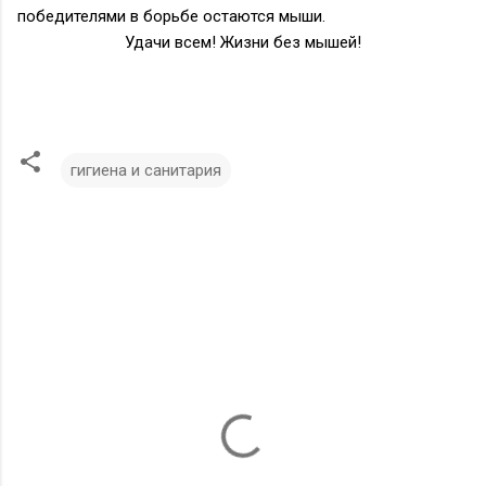
победителями в борьбе остаются мыши.
Удачи всем! Жизни без мышей!
гигиена и санитария
К
о
м
м
е
н
т
а
р