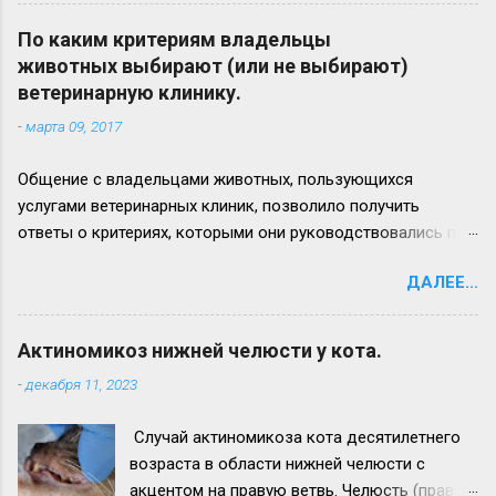
актиномикозного очага более наблюдается
на левой ветви нижней челюсти (стрелка 3)
По каким критериям владельцы
Вид нижней челюсти с левой стороны.
животных выбирают (или не выбирают)
Челюсть увеличена в размере в 2,5 - 3 раза.
ветеринарную клинику.
Прогноз неблагоприятный. Удачи всем!
-
марта 09, 2017
Общение с владельцами животных, пользующихся
услугами ветеринарных клиник, позволило получить
ответы о критериях, которыми они руководствовались при
выборе лечебного заведения для своего питомца. Ответы
ДАЛЕЕ...
приводим ниже: 1. удобное расположение (доступность), 2.
доступные цены на услуги (или/и соотношение цена/
качество обслуживания), 3. наличие квалифицированных
Актиномикоз нижней челюсти у кота.
ветеринарных врачей (и/или узкопрофильного
-
декабря 11, 2023
специалиста), 4. рекомендации знакомых, 5. хорошая
репутация клиники, 6. наличие удобной парковки для
Случай актиномикоза кота десятилетнего
автомобилей, 7. совпадение рекламных ожиданий и
возраста в области нижней челюсти с
реальности, 8. клиника работает долгое время (например:
акцентом на правую ветвь. Челюсть (правая