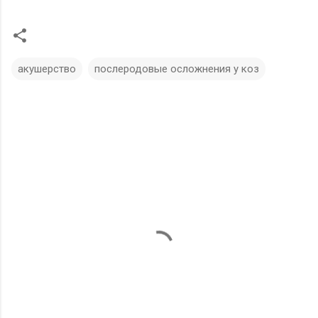
акушерство
послеродовые осложнения у коз
К
о
м
м
е
н
т
а
р
и
и