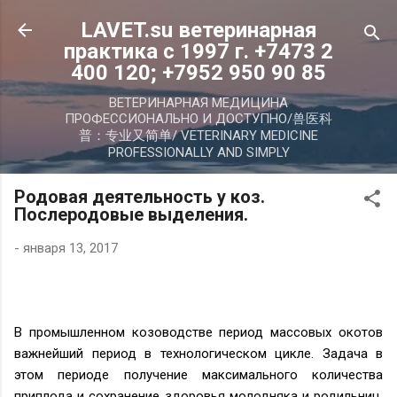
К основному контенту
LAVET.su ветеринарная
практика с 1997 г. +7473 2
400 120; +7952 950 90 85
ВЕТЕРИНАРНАЯ МЕДИЦИНА
ПРОФЕССИОНАЛЬНО И ДОСТУПНО/兽医科
普：专业又简单/ VETERINARY MEDICINE
PROFESSIONALLY AND SIMPLY
Родовая деятельность у коз.
Послеродовые выделения.
-
января 13, 2017
В промышленном козоводстве период массовых окотов
важнейший период в технологическом цикле. Задача в
этом периоде получение максимального количества
приплода и сохранение здоровья молодняка и родильниц.