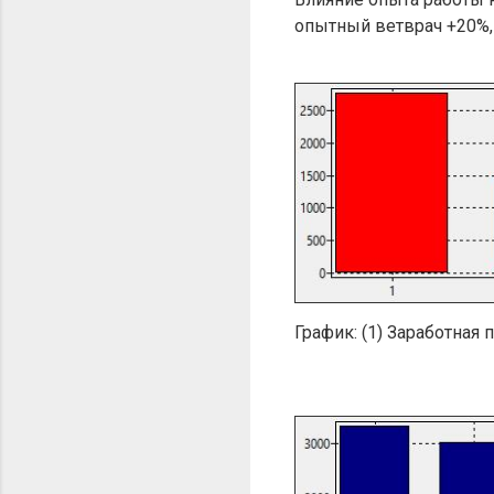
опытный ветврач +20%,
График: (1) Заработная 