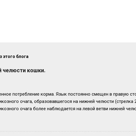
 этого блога
 челюсти кошки.
нное потребление корма. Язык постоянно смещен в правую стор
икозного очага, образовавшегося на нижней челюсти (стрелка 
козного очага более наблюдается на левой ветви нижней челю
елюсти с левой стороны. Челюсть увеличена в размере в 2,5 - 3
риятный. Удачи всем!