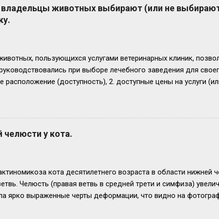
 владельцы животных выбирают (или не выбираю
ку.
ивотных, пользующихся услугами ветеринарных клиник, позвол
 руководствовались при выборе лечебного заведения для свое
е расположение (доступность), 2. доступные цены на услуги (и
 3. наличие квалифицированных ветеринарных врачей (и/или уз
дации знакомых, 5. хорошая репутация клиники, 6. наличие удо
ие рекламных ожиданий и реальности, 8. клиника работает долг
сте), 9. привлекательный сайт и положительные отзывы в интерне
 челюсти у кота.
еки, 11. привычка посещать одну клинику, Эти ответы были по
. расположенных в центре города с миллионным населением. Э
ные ответы такие, как "не знаем...
актиномикоза кота десятилетнего возраста в области нижней ч
етвь. Челюсть (правая ветвь в средней трети и симфиза) увелич
ла ярко выраженные черты деформации, что видно на фотогра
 дает временное облегчение. Болезненность в очаге и нарушен