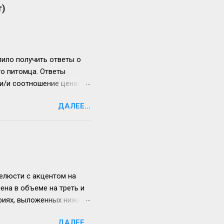
т)
ило получить ответы о
го питомца. Ответы
ли/и соотношение цена/
копрофильного
ДАЛЕЕ...
бной парковки для
ое время (например:
те о ветклинике, 10.
лучены у владельцев
то основные варианты
елюсти с акцентом на
ена в объеме на треть и
фиях, выложенных ниже.
ие процессов потребления
ДАЛЕЕ...