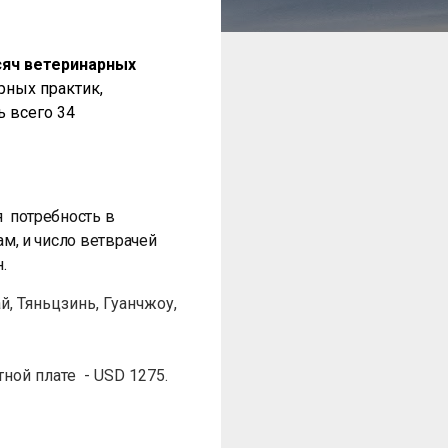
сяч ветеринарных
рных практик,
ь всего 34
 потребность в
, и число ветврачей
.
, Тяньцзинь, Гуанчжоу,
ной плате - USD 1275.