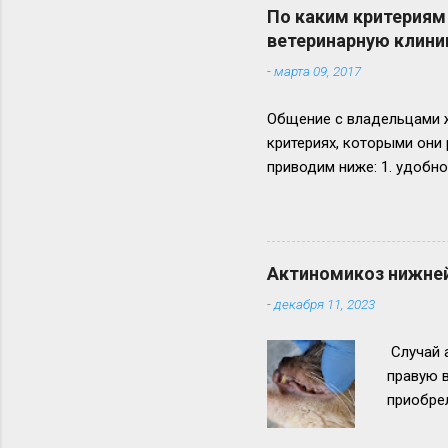
По каким критериям
ветеринарную клини
-
марта 09, 2017
Общение с владельцами ж
критериях, которыми они
приводим ниже: 1. удобно
качество обслуживания),
специалиста), 4. рекомен
автомобилей, 7. совпаден
более 15 лет на одном ме
Актиномикоз нижней
наличие ветеринарной апт
-
декабря 11, 2023
животных из двух клиник
ответов, остальные единич
Случай 
правую в
приобре
Лечение