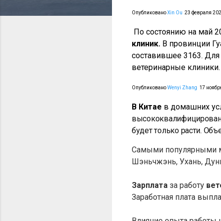
Опубликовано
Xin Ou
23 февраля 202
По состоянию на май 2
клиник.
В провинции Гу
составившее 3163.
Для
ветеринарные клиники.
Опубликовано
Wenyi Zhang
17 ноября
В Китае
в домашних ус
высококвалифицированн
будет только расти. Об
Самыми популярными мес
Шэньчжэнь, Ухань, Дун
Зарплата
за работу
вет
Заработная плата выпла
Влияние опыта работы н