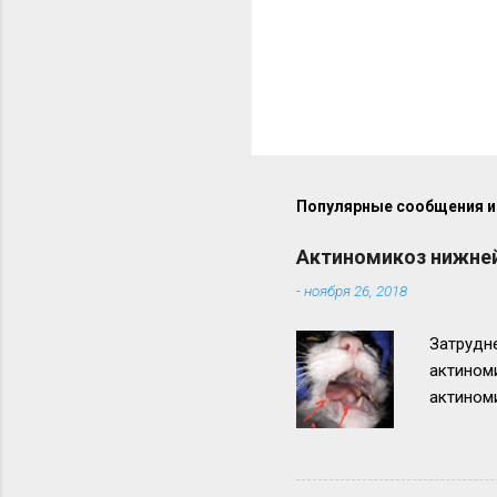
Популярные сообщения из
Актиномикоз нижней
-
ноября 26, 2018
Затрудне
актином
актиноми
нижней ч
неблагоп