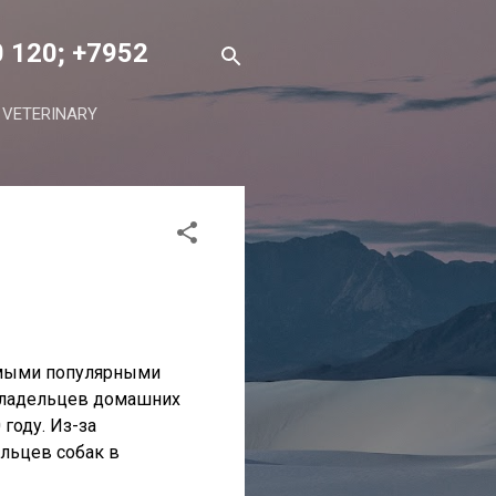
0 120; +7952
ETERINARY
самыми популярными
 владельцев домашних
 году.
Из-за
ельцев собак в