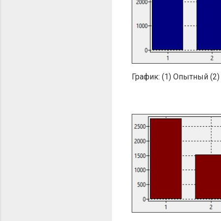
График: (1) Oпытный (2