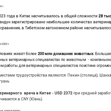
4 г.
023 года в Китае насчитывалось в общей сложности
28 ты
андун зарегистрировано наибольшее количество ветерина
 сравнения, в Тибетском автономном районе насчитывалос
 2023 г.
ловиях
живёт более
200 млн домашних животных.
Большая
ых ветеринарных специалистах по животным - компаньонам
ъем работы для ветеринарных специалистов поистине огромен
тами трудоустройства являются: Пекин (столица), Шанхай
гуань
еринарного врача в Китае - USD 2372
при с
редней заработ
чивается в CNY (Юань).
а зарплату: