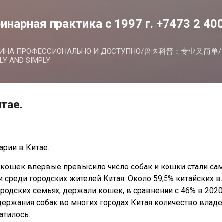
К основному контенту
инарная практика с 1997 г. +7473 2 40
ЦИНА ПРОФЕССИОНАЛЬНО И ДОСТУПНО/兽医科普：专业又简单/ V
LY AND SIMPLY
итае.
рии в Китае.
о кошек впервые превысило число собак и кошки стали 
среди городских жителей Китая. О
коло 59,5% китайских
одских семьях, держали кошек, в сравнении с 46% в 2020
держания собак во многих городах Китая количество влад
атилось.