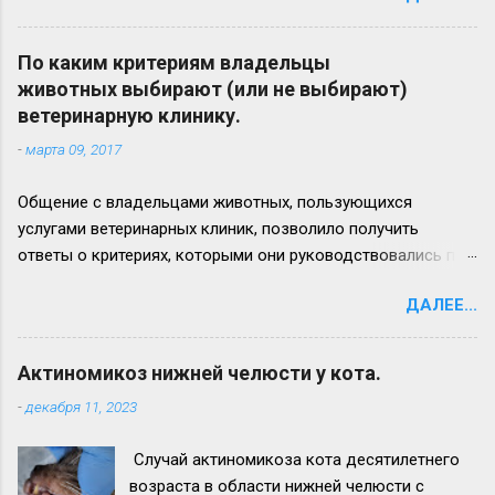
актиномикозного очага более наблюдается
на левой ветви нижней челюсти (стрелка 3)
По каким критериям владельцы
Вид нижней челюсти с левой стороны.
животных выбирают (или не выбирают)
Челюсть увеличена в размере в 2,5 - 3 раза.
ветеринарную клинику.
Прогноз неблагоприятный. Удачи всем!
-
марта 09, 2017
Общение с владельцами животных, пользующихся
услугами ветеринарных клиник, позволило получить
ответы о критериях, которыми они руководствовались при
выборе лечебного заведения для своего питомца. Ответы
ДАЛЕЕ...
приводим ниже: 1. удобное расположение (доступность), 2.
доступные цены на услуги (или/и соотношение цена/
качество обслуживания), 3. наличие квалифицированных
Актиномикоз нижней челюсти у кота.
ветеринарных врачей (и/или узкопрофильного
-
декабря 11, 2023
специалиста), 4. рекомендации знакомых, 5. хорошая
репутация клиники, 6. наличие удобной парковки для
Случай актиномикоза кота десятилетнего
автомобилей, 7. совпадение рекламных ожиданий и
возраста в области нижней челюсти с
реальности, 8. клиника работает долгое время (например: