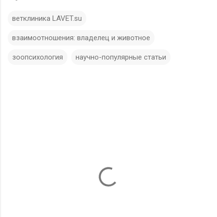
ветклиника LAVET.su
взаимоотношения: владелец и животное
зоопсихология
научно-популярные статьи
К
о
м
м
е
н
т
а
р
и
и