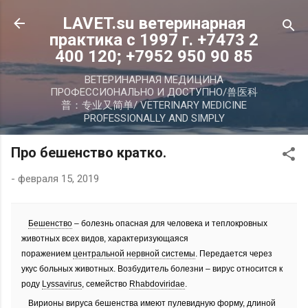
К основному контенту
LAVET.su ветеринарная
практика с 1997 г. +7473 2
400 120; +7952 950 90 85
ВЕТЕРИНАРНАЯ МЕДИЦИНА
ПРОФЕССИОНАЛЬНО И ДОСТУПНО/兽医科
普：专业又简单/ VETERINARY MEDICINE
PROFESSIONALLY AND SIMPLY
Про бешенство кратко.
-
февраля 15, 2019
Бешенство
– болезнь опасная для человека и теплокровных
животных всех видов, характеризующаяся
поражением
центральной нервной системы
. Передается через
укус больных животных. Возбудитель болезни – вирус относится к
роду
Lyssavirus
, семейство
Rhabdoviridae
.
Вирионы
вируса бешенства имеют пулевидную форму, длиной