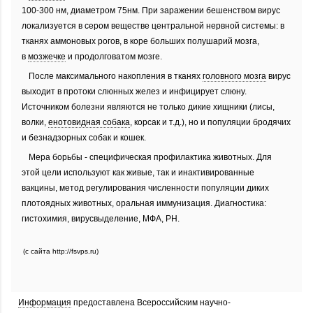
100-300 нм, диаметром 75нм. При заражении бешенством вирус
локализуется в сером веществе центральной нервной системы: в
тканях аммоновых рогов, в коре больших полушарий мозга,
в
мозжечке
и продолговатом мозге.
После максимального накопления в тканях
головного мозга
вирус
выходит в протоки слюнных желез и инфицирует слюну.
Источником болезни являются не только дикие хищники (лисы,
волки,
енотовидная собака
, корсак и т.д.), но и популяции бродячих
и безнадзорных собак и кошек.
Мера борьбы - специфическая профилактика животных. Для
этой цели используют как живые, так и инактивированные
вакцины, метод регулирования численности популяции диких
плотоядных животных, оральная иммунизация. Диагностика:
гистохимия, вирусвыделение, МФА, РН.
(с сайта http://fsvps.ru)
Информация
предоставлена Всероссийским научно-