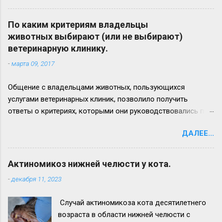
актиномикозного очага более наблюдается
на левой ветви нижней челюсти (стрелка 3)
По каким критериям владельцы
Вид нижней челюсти с левой стороны.
животных выбирают (или не выбирают)
Челюсть увеличена в размере в 2,5 - 3 раза.
ветеринарную клинику.
Прогноз неблагоприятный. Удачи всем!
-
марта 09, 2017
Общение с владельцами животных, пользующихся
услугами ветеринарных клиник, позволило получить
ответы о критериях, которыми они руководствовались при
выборе лечебного заведения для своего питомца. Ответы
ДАЛЕЕ...
приводим ниже: 1. удобное расположение (доступность), 2.
доступные цены на услуги (или/и соотношение цена/
качество обслуживания), 3. наличие квалифицированных
Актиномикоз нижней челюсти у кота.
ветеринарных врачей (и/или узкопрофильного
-
декабря 11, 2023
специалиста), 4. рекомендации знакомых, 5. хорошая
репутация клиники, 6. наличие удобной парковки для
Случай актиномикоза кота десятилетнего
автомобилей, 7. совпадение рекламных ожиданий и
возраста в области нижней челюсти с
реальности, 8. клиника работает долгое время (например: