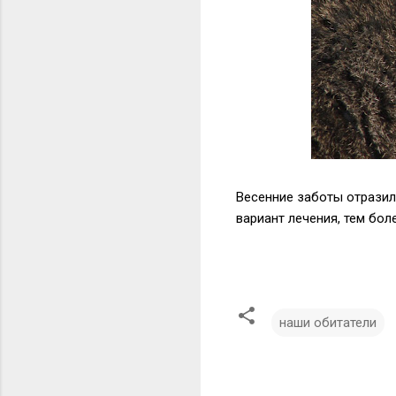
Весенние заботы отразили
вариант лечения, тем бол
наши обитатели
К
о