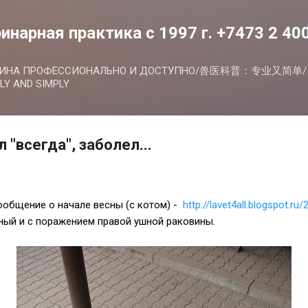
К основному контенту
инарная практика с 1997 г. +7473 2 40
ЦИНА ПРОФЕССИОНАЛЬНО И ДОСТУПНО/兽医科普：专业又简单/ V
LY AND SIMPLY
 "всегда", заболел...
общение о начале весны (с котом) -
http://lavet4all.blogspot.ru
тный и с поражением правой ушной раковины.