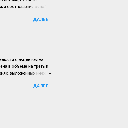
ли/и соотношение цена/
копрофильного
ДАЛЕЕ...
бной парковки для
ое время (например:
те о ветклинике, 10.
лучены у владельцев
то основные варианты
елюсти с акцентом на
ена в объеме на треть и
фиях, выложенных ниже.
ие процессов потребления
ДАЛЕЕ...
времени ситуация
 Жизнь продолжается.