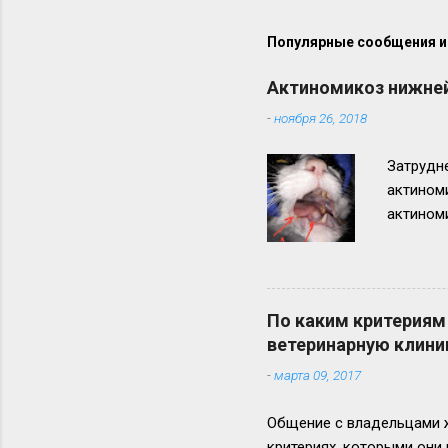
Популярные сообщения из
Актиномикоз нижней
-
ноября 26, 2018
Затрудне
актином
актиноми
нижней ч
неблагоп
По каким критериям
ветеринарную клини
-
марта 09, 2017
Общение с владельцами ж
критериях, которыми они