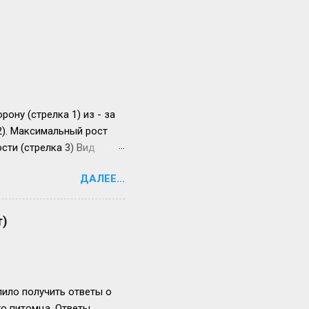
ону (стрелка 1) из - за
2). Максимальный рост
сти (стрелка 3) Вид
 раза. Прогноз
ДАЛЕЕ...
т)
ило получить ответы о
го питомца. Ответы