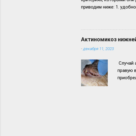
приводим ниже: 1. удобно
качество обслуживания),
специалиста), 4. рекомен
автомобилей, 7. совпаден
более 15 лет на одном ме
Актиномикоз нижней
наличие ветеринарной апт
-
декабря 11, 2023
животных из двух клиник
ответов, остальные единич
Случай 
правую в
приобре
Лечение
корма с
повторя
Всем здо