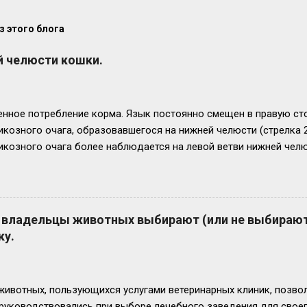
 этого блога
 челюсти кошки.
нное потребление корма. Язык постоянно смещен в правую стор
икозного очага, образовавшегося на нижней челюсти (стрелка 
козного очага более наблюдается на левой ветви нижней челю
елюсти с левой стороны. Челюсть увеличена в размере в 2,5 - 3
риятный. Удачи всем!
 владельцы животных выбирают (или не выбираю
ку.
ивотных, пользующихся услугами ветеринарных клиник, позвол
 руководствовались при выборе лечебного заведения для свое