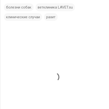
болезни собак
ветклиника LAVET.su
клинические случаи
рахит
К
о
м
м
е
н
т
а
р
и
и