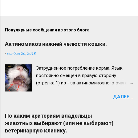
Популярные сообщения из этого блога
Актиномикоз нижней челюсти кошки.
-
ноября 26, 2018
Затрудненное потребление корма. Язык
постоянно смещен в правую сторону
(стрелка 1) из - за актиномикозного очага,
образовавшегося на нижней челюсти
ДАЛЕЕ...
(стрелка 2). Максимальный рост
актиномикозного очага более наблюдается
на левой ветви нижней челюсти (стрелка 3)
По каким критериям владельцы
Вид нижней челюсти с левой стороны.
животных выбирают (или не выбирают)
Челюсть увеличена в размере в 2,5 - 3 раза.
ветеринарную клинику.
Прогноз неблагоприятный. Удачи всем!