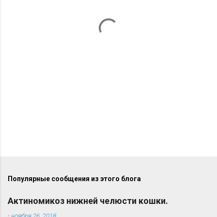
н
т
а
р
и
и
Популярные сообщения из этого блога
Актиномикоз нижней челюсти кошки.
-
ноября 26, 2018