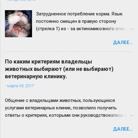
Затрудненное потребление корма. Язык
постоянно смещен в правую сторону
(стрелка 1) из - за актиномикозного очага,
образовавшегося на нижней челюсти
ДАЛЕЕ...
(стрелка 2). Максимальный рост
актиномикозного очага более наблюдается
на левой ветви нижней челюсти (стрелка 3)
По каким критериям владельцы
Вид нижней челюсти с левой стороны.
животных выбирают (или не выбирают)
Челюсть увеличена в размере в 2,5 - 3 раза.
ветеринарную клинику.
Прогноз неблагоприятный. Удачи всем!
-
марта 09, 2017
Общение с владельцами животных, пользующихся
услугами ветеринарных клиник, позволило получить
ответы о критериях, которыми они руководствовались при
выборе лечебного заведения для своего питомца. Ответы
ДАЛЕЕ...
приводим ниже: 1. удобное расположение (доступность), 2.
доступные цены на услуги (или/и соотношение цена/