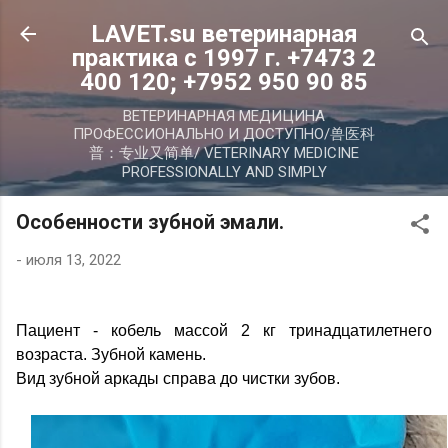
К основному контенту
LAVET.su ветеринарная
практика с 1997 г. +7473 2
400 120; +7952 950 90 85
ВЕТЕРИНАРНАЯ МЕДИЦИНА
ПРОФЕССИОНАЛЬНО И ДОСТУПНО/兽医科
普：专业又简单/ VETERINARY MEDICINE
PROFESSIONALLY AND SIMPLY
Особенности зубной эмали.
-
июля 13, 2022
Пациент - кобель массой 2 кг тринадцатилетнего
возраста. Зубной камень.
Вид зубной аркады справа до чистки зубов.