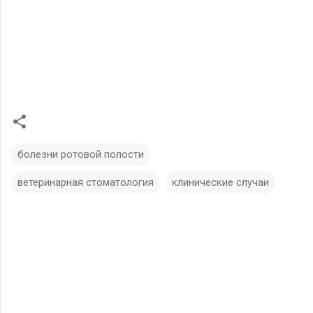
болезни ротовой полости
ветеринарная стоматология
клинические случаи
К
о
м
м
е