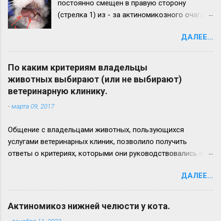
постоянно смещен в правую сторону
(стрелка 1) из - за актиномикозного очага,
образовавшегося на нижней челюсти
ДАЛЕЕ...
(стрелка 2). Максимальный рост
актиномикозного очага более наблюдается
на левой ветви нижней челюсти (стрелка 3)
По каким критериям владельцы
Вид нижней челюсти с левой стороны.
животных выбирают (или не выбирают)
Челюсть увеличена в размере в 2,5 - 3 раза.
ветеринарную клинику.
Прогноз неблагоприятный. Удачи всем!
-
марта 09, 2017
Общение с владельцами животных, пользующихся
услугами ветеринарных клиник, позволило получить
ответы о критериях, которыми они руководствовались при
выборе лечебного заведения для своего питомца. Ответы
ДАЛЕЕ...
приводим ниже: 1. удобное расположение (доступность), 2.
доступные цены на услуги (или/и соотношение цена/
качество обслуживания), 3. наличие квалифицированных
Актиномикоз нижней челюсти у кота.
ветеринарных врачей (и/или узкопрофильного