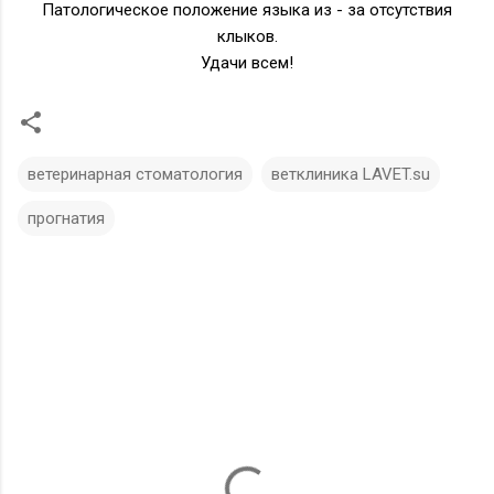
Патологическое положение языка из - за отсутствия
клыков.
Удачи всем!
ветеринарная стоматология
ветклиника LAVET.su
прогнатия
К
о
м
м
е
н
т
а