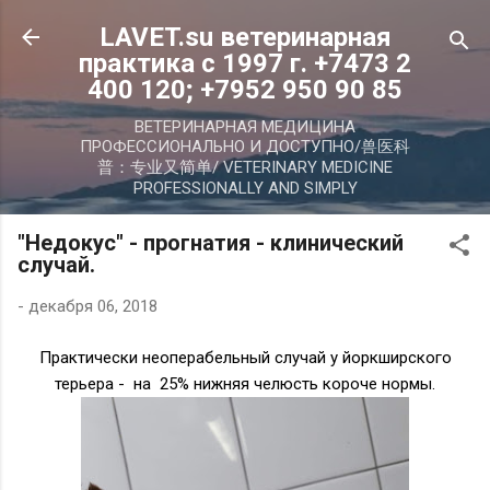
К основному контенту
LAVET.su ветеринарная
практика с 1997 г. +7473 2
400 120; +7952 950 90 85
ВЕТЕРИНАРНАЯ МЕДИЦИНА
ПРОФЕССИОНАЛЬНО И ДОСТУПНО/兽医科
普：专业又简单/ VETERINARY MEDICINE
PROFESSIONALLY AND SIMPLY
"Недокус" - прогнатия - клинический
случай.
-
декабря 06, 2018
Практически неоперабельный случай у йоркширского
терьера - на 25% нижняя челюсть короче нормы.