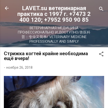
К основному контенту
LAVET.su ветеринарная
практика с 1997 г. +7473 2
400 120; +7952 950 90 85
ВЕТЕРИНАРНАЯ МЕДИЦИНА
ПРОФЕССИОНАЛЬНО И ДОСТУПНО/兽医科
普：专业又简单/ VETERINARY MEDICINE
PROFESSIONALLY AND SIMPLY
Стрижка когтей крайне необходима
ещё вчера!
-
ноября 26, 2018