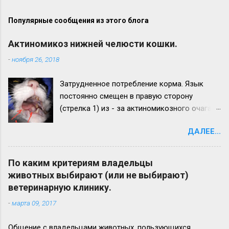
Популярные сообщения из этого блога
Актиномикоз нижней челюсти кошки.
-
ноября 26, 2018
Затрудненное потребление корма. Язык
постоянно смещен в правую сторону
(стрелка 1) из - за актиномикозного очага,
образовавшегося на нижней челюсти
ДАЛЕЕ...
(стрелка 2). Максимальный рост
актиномикозного очага более наблюдается
на левой ветви нижней челюсти (стрелка 3)
По каким критериям владельцы
Вид нижней челюсти с левой стороны.
животных выбирают (или не выбирают)
Челюсть увеличена в размере в 2,5 - 3 раза.
ветеринарную клинику.
Прогноз неблагоприятный. Удачи всем!
-
марта 09, 2017
Общение с владельцами животных, пользующихся