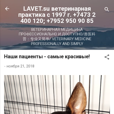
К основному контенту
LAVET.su ветеринарная
практика с 1997 г. +7473 2
400 120; +7952 950 90 85
ВЕТЕРИНАРНАЯ МЕДИЦИНА
ПРОФЕССИОНАЛЬНО И ДОСТУПНО/兽医科
普：专业又简单/ VETERINARY MEDICINE
PROFESSIONALLY AND SIMPLY
Наши пациенты - самые красивые!
-
ноября 21, 2018