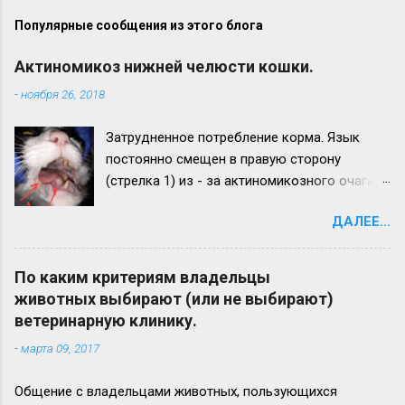
Популярные сообщения из этого блога
Актиномикоз нижней челюсти кошки.
-
ноября 26, 2018
Затрудненное потребление корма. Язык
постоянно смещен в правую сторону
(стрелка 1) из - за актиномикозного очага,
образовавшегося на нижней челюсти
ДАЛЕЕ...
(стрелка 2). Максимальный рост
актиномикозного очага более наблюдается
на левой ветви нижней челюсти (стрелка 3)
По каким критериям владельцы
Вид нижней челюсти с левой стороны.
животных выбирают (или не выбирают)
Челюсть увеличена в размере в 2,5 - 3 раза.
ветеринарную клинику.
Прогноз неблагоприятный. Удачи всем!
-
марта 09, 2017
Общение с владельцами животных, пользующихся