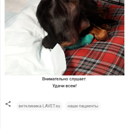
Внимательно слушает.
Удачи всем!
ветклиника LAVET.su
наши пациенты
К
о