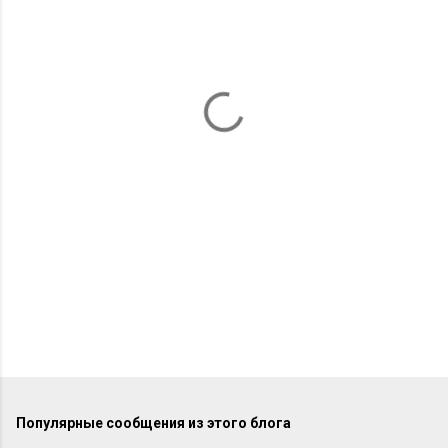
м
е
н
т
а
р
и
и
Популярные сообщения из этого блога