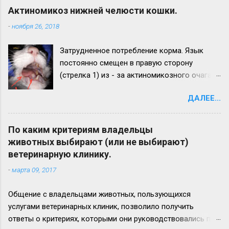
Актиномикоз нижней челюсти кошки.
-
ноября 26, 2018
Затрудненное потребление корма. Язык
постоянно смещен в правую сторону
(стрелка 1) из - за актиномикозного очага,
образовавшегося на нижней челюсти
ДАЛЕЕ...
(стрелка 2). Максимальный рост
актиномикозного очага более наблюдается
на левой ветви нижней челюсти (стрелка 3)
По каким критериям владельцы
Вид нижней челюсти с левой стороны.
животных выбирают (или не выбирают)
Челюсть увеличена в размере в 2,5 - 3 раза.
ветеринарную клинику.
Прогноз неблагоприятный. Удачи всем!
-
марта 09, 2017
Общение с владельцами животных, пользующихся
услугами ветеринарных клиник, позволило получить
ответы о критериях, которыми они руководствовались при