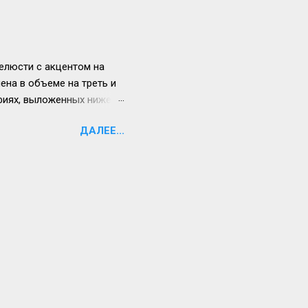
те о ветклинике, 10.
лучены у владельцев
то основные варианты
елюсти с акцентом на
ена в объеме на треть и
фиях, выложенных ниже.
ие процессов потребления
ДАЛЕЕ...
времени ситуация
 Жизнь продолжается.