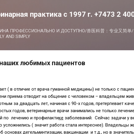
К основному контенту
инарная практика с 1997 г. +7473 2 40
ЦИНА ПРОФЕССИОНАЛЬНО И ДОСТУПНО/兽医科普：专业又简单/ V
LY AND SIMPLY
 наших любимых пациентов
ет ( в отличие от врача гуманной медицины) не только с пацие
ени приема отводит на общение с человеком – владельцем жи
тным за двадцать лет, начиная с 90-х годов, претерпевает кач
остых годов, ветеринарные врачи занимались не только лечени
й по лечению и профилакти
ке
заболеваний. Сейчас задачи у в
о усложнились ( значит работа стала интереснее). Владельцы 
б основах дегельминтизации, вакцинации и т.д., но в значите