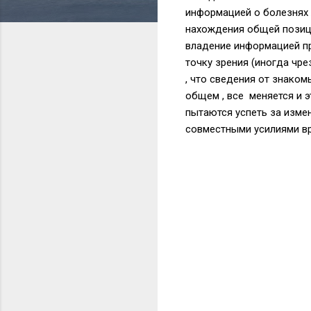
информацией о болезнях 
нахождения общей позици
владение информацией пр
точку зрения (иногда чр
, что сведения от знаком
общем , все меняется и э
пытаются успеть за изме
совместными усилиями вр
К
о
м
м
е
н