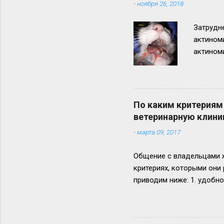
-
ноября 26, 2018
Затрудне
актином
актиноми
нижней ч
неблагоп
По каким критериям
ветеринарную клини
-
марта 09, 2017
Общение с владельцами ж
критериях, которыми они
приводим ниже: 1. удобно
качество обслуживания),
специалиста), 4. рекомен
автомобилей, 7. совпаден