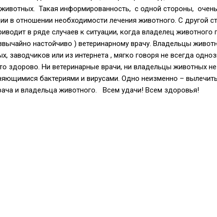
животных. Такая информированность, с одной стороны, очень
и в отношении необходимости лечения животного. С другой с
иводит в ряде случаев к ситуации, когда владелец животного 
езвычайно настойчиво ) ветеринарному врачу. Владельцы живот
ых, заводчиков или из интернета , мягко говоря не всегда одно
то здорово. Ни ветеринарные врачи, ни владельцы животных не 
няющимися бактериями и вирусами. Одно неизменно – вылечит
ача и владельца животного. Всем удачи! Всем здоровья!