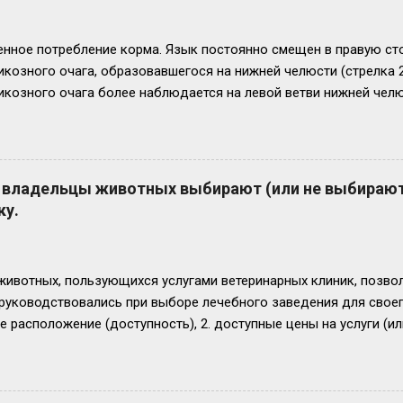
нное потребление корма. Язык постоянно смещен в правую стор
икозного очага, образовавшегося на нижней челюсти (стрелка 
козного очага более наблюдается на левой ветви нижней челю
елюсти с левой стороны. Челюсть увеличена в размере в 2,5 - 3
риятный. Удачи всем!
 владельцы животных выбирают (или не выбираю
ку.
ивотных, пользующихся услугами ветеринарных клиник, позвол
 руководствовались при выборе лечебного заведения для свое
е расположение (доступность), 2. доступные цены на услуги (и
 3. наличие квалифицированных ветеринарных врачей (и/или уз
дации знакомых, 5. хорошая репутация клиники, 6. наличие удо
ие рекламных ожиданий и реальности, 8. клиника работает долг