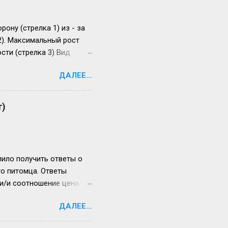
ону (стрелка 1) из - за
2). Максимальный рост
сти (стрелка 3) Вид
 раза. Прогноз
ДАЛЕЕ...
т)
ило получить ответы о
го питомца. Ответы
ли/и соотношение цена/
копрофильного
ДАЛЕЕ...
бной парковки для
ое время (например: