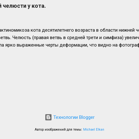
сте), 9. привлекательный сайт и положительные отзывы в интерне
 челюсти у кота.
еки, 11. привычка посещать одну клинику, Эти ответы были по
. расположенных в центре города с миллионным населением. Э
ные ответы такие, как "не знаем...
актиномикоза кота десятилетнего возраста в области нижней ч
етвь. Челюсть (правая ветвь в средней трети и симфиза) увелич
ла ярко выраженные черты деформации, что видно на фотогра
 дает временное облегчение. Болезненность в очаге и нарушен
нижались во время терапии. Через непродолжительный период 
лась. Прогноз крайне осторожный, ближе к неблагоприятному.
ровья и успехов!
Технологии Blogger
Автор изображений для темы:
Michael Elkan