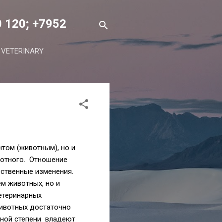
0 120; +7952
ETERINARY
нтом (животным), но и
вотного. Отношение
ественные изменения.
ем животных, но и
етеринарных
животных достаточно
льной степени владеют