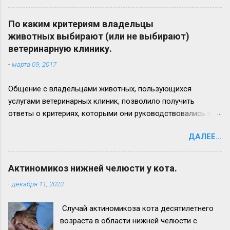
актиномикозного очага более наблюдается
на левой ветви нижней челюсти (стрелка 3)
По каким критериям владельцы
Вид нижней челюсти с левой стороны.
животных выбирают (или не выбирают)
Челюсть увеличена в размере в 2,5 - 3 раза.
ветеринарную клинику.
Прогноз неблагоприятный. Удачи всем!
-
марта 09, 2017
Общение с владельцами животных, пользующихся
услугами ветеринарных клиник, позволило получить
ответы о критериях, которыми они руководствовались при
выборе лечебного заведения для своего питомца. Ответы
ДАЛЕЕ...
приводим ниже: 1. удобное расположение (доступность), 2.
доступные цены на услуги (или/и соотношение цена/
качество обслуживания), 3. наличие квалифицированных
Актиномикоз нижней челюсти у кота.
ветеринарных врачей (и/или узкопрофильного
-
декабря 11, 2023
специалиста), 4. рекомендации знакомых, 5. хорошая
репутация клиники, 6. наличие удобной парковки для
Случай актиномикоза кота десятилетнего
автомобилей, 7. совпадение рекламных ожиданий и
возраста в области нижней челюсти с
реальности, 8. клиника работает долгое время (например: