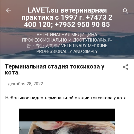
К основному контенту
LAVET.su ветеринарная
практика с 1997 г. +7473 2
400 120; +7952 950 90 85
ВЕТЕРИНАРНАЯ МЕДИЦИНА
ПРОФЕССИОНАЛЬНО И ДОСТУПНО/兽医科
普：专业又简单/ VETERINARY MEDICINE
PROFESSIONALLY AND SIMPLY
Терминальная стадия токсикоза у
кота.
-
декабря 28, 2022
Небольшое видео терминальной стадии токсикоза у кота.