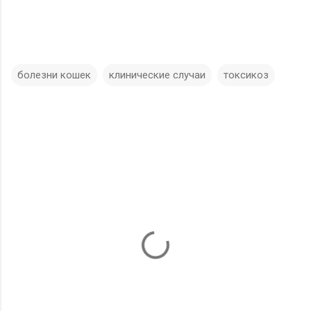
болезни кошек
клинические случаи
токсикоз
К
о
м
м
е
н
т
а
р
и
и