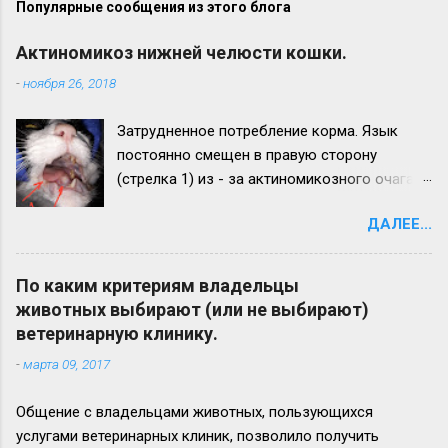
Популярные сообщения из этого блога
Актиномикоз нижней челюсти кошки.
-
ноября 26, 2018
Затрудненное потребление корма. Язык
постоянно смещен в правую сторону
(стрелка 1) из - за актиномикозного очага,
образовавшегося на нижней челюсти
ДАЛЕЕ...
(стрелка 2). Максимальный рост
актиномикозного очага более наблюдается
на левой ветви нижней челюсти (стрелка 3)
По каким критериям владельцы
Вид нижней челюсти с левой стороны.
животных выбирают (или не выбирают)
Челюсть увеличена в размере в 2,5 - 3 раза.
ветеринарную клинику.
Прогноз неблагоприятный. Удачи всем!
-
марта 09, 2017
Общение с владельцами животных, пользующихся
услугами ветеринарных клиник, позволило получить