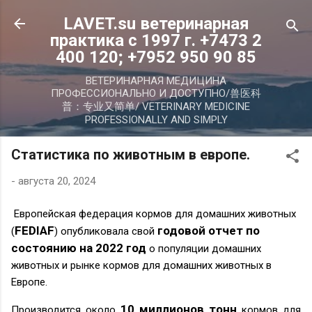
К основному контенту
LAVET.su ветеринарная
практика с 1997 г. +7473 2
400 120; +7952 950 90 85
ВЕТЕРИНАРНАЯ МЕДИЦИНА
ПРОФЕССИОНАЛЬНО И ДОСТУПНО/兽医科
普：专业又简单/ VETERINARY MEDICINE
PROFESSIONALLY AND SIMPLY
Статистика по животным в европе.
-
августа 20, 2024
Европейская федерация кормов для домашних животных
FEDIAF
годовой отчет по
(
) опубликовала свой
состоянию на 2022 год
о популяции домашних
животных и рынке кормов для домашних животных в
Европе.
10 миллионов тонн
Производится
около
кормов для