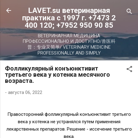
К основному контенту
LAVET.su ветеринарная
практика с 1997 г. +7473 2
400 120; +7952 950 90 85
ВЕТЕРИНАРНАЯ МЕДИЦИНА
ПРОФЕССИОНАЛЬНО И ДОСТУПНО/兽医科
普：专业又简单/ VETERINARY MEDICINE
PROFESSIONALLY AND SIMPLY
Фолликулярный конъюнктивит
третьего века у котенка месячного
возраста.
-
августа 06, 2022
Правосторонний фолликулярный конъюнктивит третьего
века у котенка не устранялся путем применения
лекарственных препаратов. Решение - иссечение третьего
века.