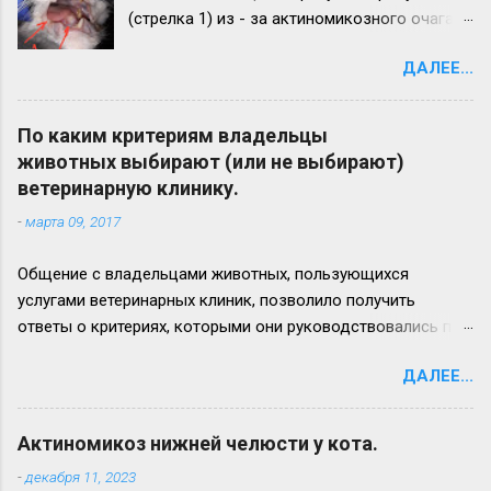
(стрелка 1) из - за актиномикозного очага,
образовавшегося на нижней челюсти
ДАЛЕЕ...
(стрелка 2). Максимальный рост
актиномикозного очага более наблюдается
на левой ветви нижней челюсти (стрелка 3)
По каким критериям владельцы
Вид нижней челюсти с левой стороны.
животных выбирают (или не выбирают)
Челюсть увеличена в размере в 2,5 - 3 раза.
ветеринарную клинику.
Прогноз неблагоприятный. Удачи всем!
-
марта 09, 2017
Общение с владельцами животных, пользующихся
услугами ветеринарных клиник, позволило получить
ответы о критериях, которыми они руководствовались при
выборе лечебного заведения для своего питомца. Ответы
ДАЛЕЕ...
приводим ниже: 1. удобное расположение (доступность), 2.
доступные цены на услуги (или/и соотношение цена/
качество обслуживания), 3. наличие квалифицированных
Актиномикоз нижней челюсти у кота.
ветеринарных врачей (и/или узкопрофильного
-
декабря 11, 2023
специалиста), 4. рекомендации знакомых, 5. хорошая