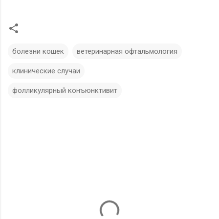
болезни кошек
ветеринарная офтальмология
клинические случаи
фолликулярный конъюнктивит
К
о
м
м
е
н
т
а