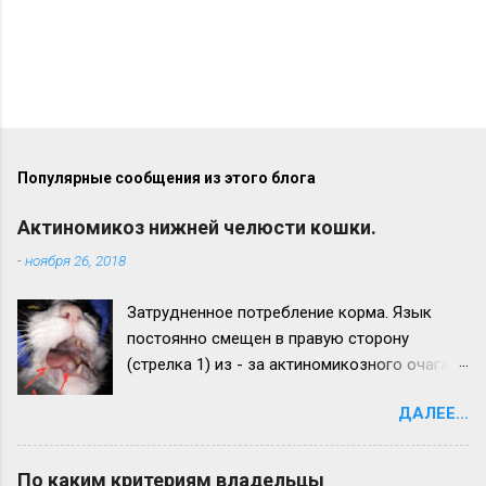
Популярные сообщения из этого блога
Актиномикоз нижней челюсти кошки.
-
ноября 26, 2018
Затрудненное потребление корма. Язык
постоянно смещен в правую сторону
(стрелка 1) из - за актиномикозного очага,
образовавшегося на нижней челюсти
ДАЛЕЕ...
(стрелка 2). Максимальный рост
актиномикозного очага более наблюдается
на левой ветви нижней челюсти (стрелка 3)
По каким критериям владельцы