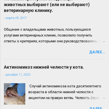
Вид нижней челюсти с левой стороны.
животных выбирают (или не выбирают)
Челюсть увеличена в размере в 2,5 - 3 раза.
ветеринарную клинику.
Прогноз неблагоприятный. Удачи всем!
-
марта 09, 2017
Общение с владельцами животных, пользующихся
услугами ветеринарных клиник, позволило получить
ответы о критериях, которыми они руководствовались при
выборе лечебного заведения для своего питомца. Ответы
ДАЛЕЕ...
приводим ниже: 1. удобное расположение (доступность), 2.
доступные цены на услуги (или/и соотношение цена/
качество обслуживания), 3. наличие квалифицированных
Актиномикоз нижней челюсти у кота.
ветеринарных врачей (и/или узкопрофильного
-
декабря 11, 2023
специалиста), 4. рекомендации знакомых, 5. хорошая
репутация клиники, 6. наличие удобной парковки для
Случай актиномикоза кота десятилетнего
автомобилей, 7. совпадение рекламных ожиданий и
возраста в области нижней челюсти с
реальности, 8. клиника работает долгое время (например:
акцентом на правую ветвь. Челюсть (правая
более 15 лет на одном месте), 9. привлекательный сайт и
ветвь в средней трети и симфиза) увеличена
положительные отзывы в интернете о ветклинике, 10.
ДАЛЕЕ...